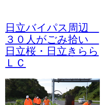
日立バイパス周辺
３０人がごみ拾い
日立桜・日立きらら
ＬＣ