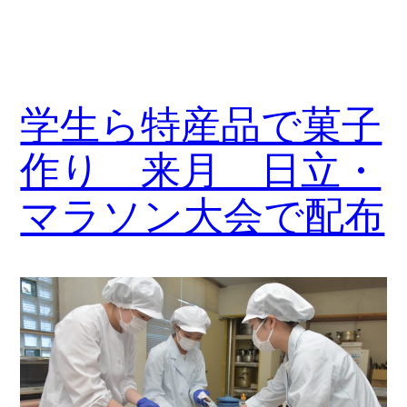
学生ら特産品で菓子
作り 来月 日立・
マラソン大会で配布