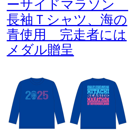
ーサイドマラソン
長袖Ｔシャツ、海の
青使用 完走者には
メダル贈呈