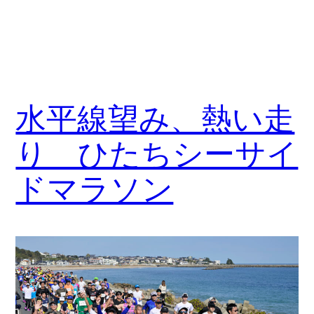
水平線望み、熱い走
り ひたちシーサイ
ドマラソン