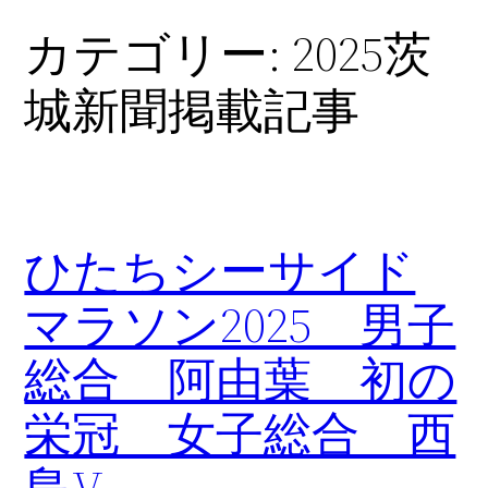
カテゴリー:
2025茨
内
容
城新聞掲載記事
を
ス
キ
ッ
プ
ひたちシーサイド
マラソン2025 男子
総合 阿由葉 初の
栄冠 女子総合 西