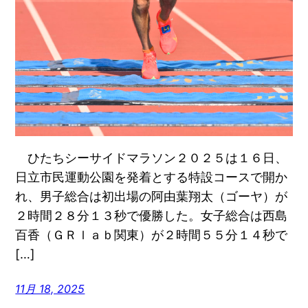
ひたちシーサイドマラソン２０２５は１６日、
日立市民運動公園を発着とする特設コースで開か
れ、男子総合は初出場の阿由葉翔太（ゴーヤ）が
２時間２８分１３秒で優勝した。女子総合は西島
百香（ＧＲｌａｂ関東）が２時間５５分１４秒で
[…]
11月 18, 2025