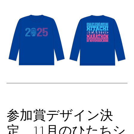
内
容
を
ス
キ
ッ
プ
参加賞デザイン決
定 11月のひたちシ