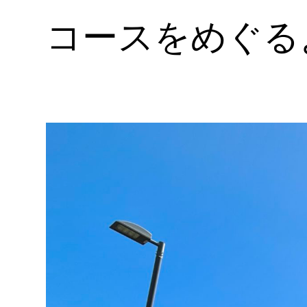
コースをめぐる
内
容
を
ス
キ
ッ
プ