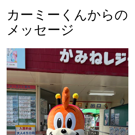
カーミーくんからの
内
容
メッセージ
を
ス
キ
ッ
プ