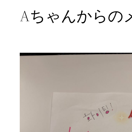
Aちゃんからの
内
容
を
ス
キ
ッ
プ