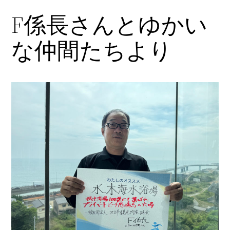
F係長さんとゆかい
内
容
な仲間たちより
を
ス
キ
ッ
プ