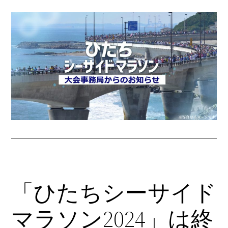
内
容
を
ス
キ
ッ
プ
「ひたちシーサイド
マラソン2024」は終