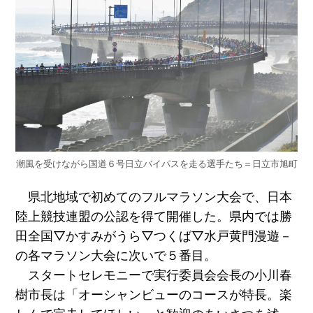
潮風を受けながら国道６号日立バイパスを走る選手たち＝日立市旭町
県北地域で初めてのフルマラソン大会で、日本
陸上競技連盟の公認を得て開催した。県内では勝
田全国▽かすみがうら▽つくば▽水戸黄門漫遊－
の各マラソン大会に次いで５番目。
スタートセレモニーで実行委員会会長の小川春
樹市長は「オーシャンビューのコースが特長。楽