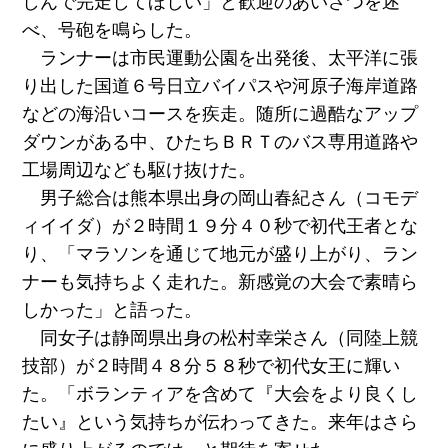
しんで完走してほしい」と歓迎のあいさつを述
べ、号砲を鳴らした。
ランナーは市民運動公園を出発後、太平洋に張
り出した国道６号日立バイパスや河原子海岸道路
などの海沿いコースを疾走。随所に過酷なアップ
ダウンがある中、ひたちＢＲＴのバス専用道路や
工場周辺なども駆け抜けた。
男子総合は熊本県出身の岡山春紀さん（コモデ
ィイイダ）が２時間１９分４０秒で初代王者とな
り、「マラソンを通じて地元が盛り上がり、ラン
ナーも気持ちよく走れた。新感覚の大会で素晴ら
しかった」と語った。
同女子は静岡県出身の松村幸栄さん（同陸上競
技部）が２時間４８分５８秒で初代女王に輝い
た。「ボランティアを含めて『大会をより良くし
たい』という気持ちが伝わってきた。来年はさら