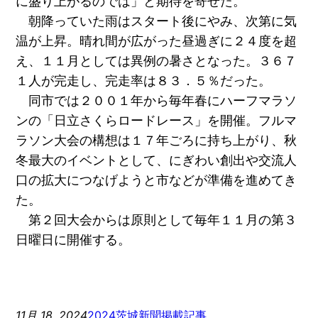
に盛り上がるのでは」と期待を寄せた。
朝降っていた雨はスタート後にやみ、次第に気
温が上昇。晴れ間が広がった昼過ぎに２４度を超
え、１１月としては異例の暑さとなった。３６７
１人が完走し、完走率は８３．５％だった。
同市では２００１年から毎年春にハーフマラソ
ンの「日立さくらロードレース」を開催。フルマ
ラソン大会の構想は１７年ごろに持ち上がり、秋
冬最大のイベントとして、にぎわい創出や交流人
口の拡大につなげようと市などが準備を進めてき
た。
第２回大会からは原則として毎年１１月の第３
日曜日に開催する。
11月 18, 2024
2024茨城新聞掲載記事