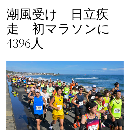
潮風受け 日立疾
内
容
走 初マラソンに
を
ス
4396人
キ
ッ
プ