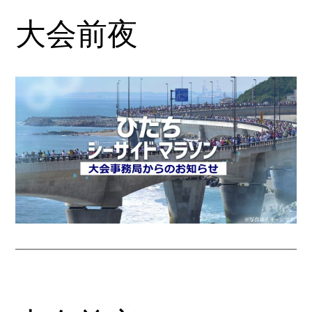
大会前夜
内
容
を
ス
キ
ッ
プ