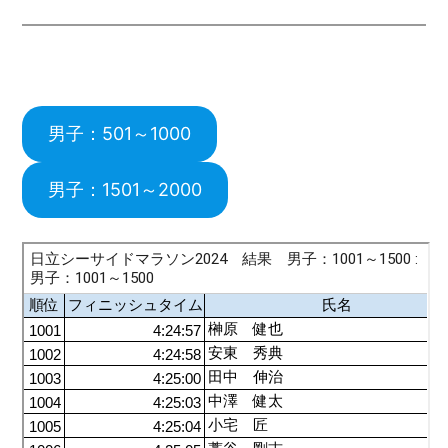
内
容
を
ス
男子：501～1000
キ
ッ
男子：1501～2000
プ