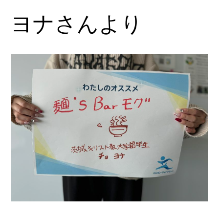
ヨナさんより
内
容
を
ス
キ
ッ
プ