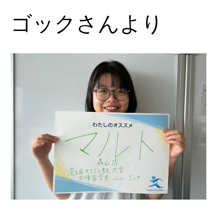
ゴックさんより
内
容
を
ス
キ
ッ
プ