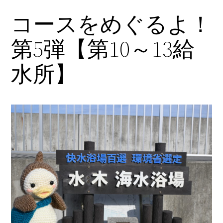
コースをめぐるよ！
内
容
第5弾【第10～13給
を
ス
水所】
キ
ッ
プ